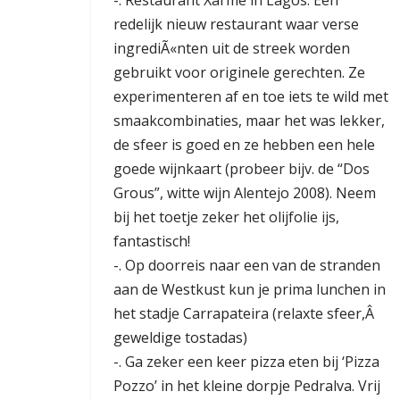
-. Restaurant Xarme in Lagos: Een
redelijk nieuw restaurant waar verse
ingrediÃ«nten uit de streek worden
gebruikt voor originele gerechten. Ze
experimenteren af en toe iets te wild met
smaakcombinaties, maar het was lekker,
de sfeer is goed en ze hebben een hele
goede wijnkaart (probeer bijv. de “Dos
Grous”, witte wijn Alentejo 2008). Neem
bij het toetje zeker het olijfolie ijs,
fantastisch!
-. Op doorreis naar een van de stranden
aan de Westkust kun je prima lunchen in
het stadje Carrapateira (relaxte sfeer,Â
geweldige tostadas)
-. Ga zeker een keer pizza eten bij ‘Pizza
Pozzo’ in het kleine dorpje Pedralva. Vrij