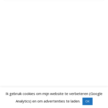
Ik gebruik cookies om mijn website te verbeteren (Google
Analytics) en om advertenties te laden.
OK
Neve
| Mogelijk gemaakt door
WordPress