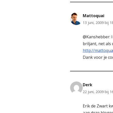
Mattoquai
13 juni, 2009 bij 1
@Kanshebber: In
briljant, net al
http://mattoqua
Dank voor je co
Derk
22 juni, 2009 bij 1
Erik de Zwart k
aan deze blogpo