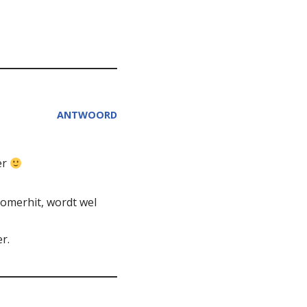
ANTWOORD
er
zomerhit, wordt wel
r.