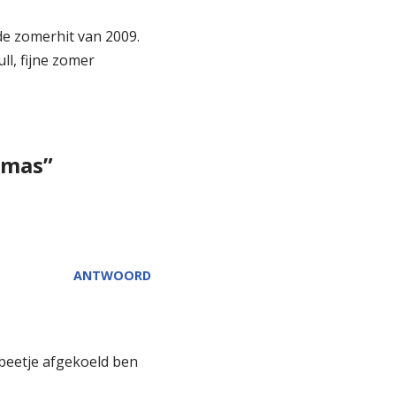
 de zomerhit van 2009.
l, fijne zomer
rmas”
ANTWOORD
beetje afgekoeld ben