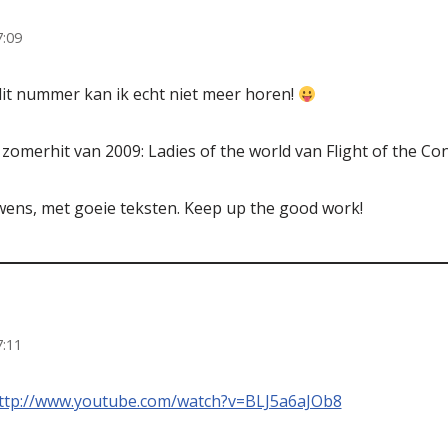
7:09
 dit nummer kan ik echt niet meer horen!
 zomerhit van 2009: Ladies of the world van Flight of the Co
wens, met goeie teksten. Keep up the good work!
7:11
ttp://www.youtube.com/watch?v=BLJ5a6aJOb8