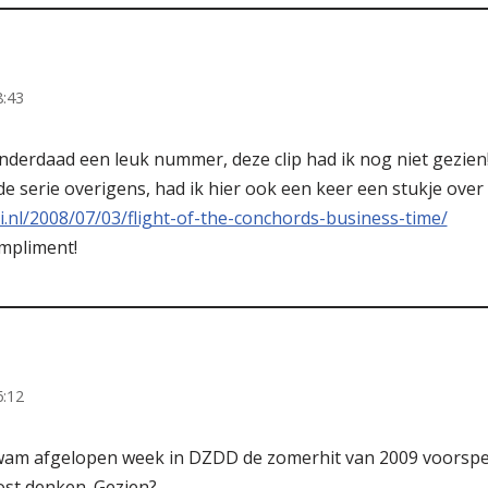
8:43
derdaad een leuk nummer, deze clip had ik nog niet gezien! D
s de serie overigens, had ik hier ook een keer een stukje ove
i.nl/2008/07/03/flight-of-the-conchords-business-time/
mpliment!
6:12
wam afgelopen week in DZDD de zomerhit van 2009 voorspel
st denken. Gezien?