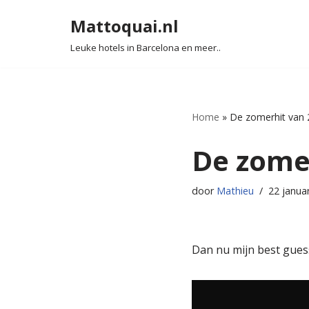
Mattoquai.nl
Ga
Leuke hotels in Barcelona en meer..
naar
de
inhoud
Home
»
De zomerhit van 
De zome
door
Mathieu
22 januar
Dan nu mijn best guess