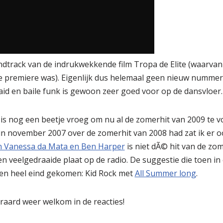
track van de indrukwekkende film Tropa de Elite (waarvan ik
 premiere was). Eigenlijk dus helemaal geen nieuw nummer,
aid en baile funk is gewoon zeer goed voor op de dansvloer.
t is nog een beetje vroeg om nu al de zomerhit van 2009 te v
 in november 2007 over de zomerhit van 2008 had zat ik er ook
n Vanessa da Mata en Ben Harper
is niet dÃ© hit van de zo
 veelgedraaide plaat op de radio. De suggestie die toen in 
en heel eind gekomen: Kid Rock met
All Summer long
.
raard weer welkom in de reacties!