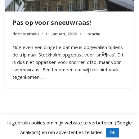
Pas op voor sneeuwraas!
door
Mathieu
11 januari, 2006
1 reactie
Nog even een dingetje dat me is opgevallen tijdens
de trip naar Stockholm: opgepast voor ‘snÃ¶ras’. Dit
is dus niet oppassen voor snorren ofzo, maar voor
‘sneeuwraas‘. Een fenomeen dat wij hier niet vaak
tegenkomen.…
Ik gebruik cookies om mijn website te verbeteren (Google
Analytics) en om advertenties te laden.
OK
Neve
| Mogelijk gemaakt door
WordPress