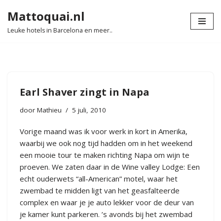
Mattoquai.nl
Ga
Leuke hotels in Barcelona en meer..
naar
de
inhoud
Earl Shaver zingt in Napa
door
Mathieu
5 juli, 2010
Vorige maand was ik voor werk in kort in Amerika,
waarbij we ook nog tijd hadden om in het weekend
een mooie tour te maken richting Napa om wijn te
proeven. We zaten daar in de
Wine valley Lodge
: Een
echt ouderwets “all-American” motel, waar het
zwembad te midden ligt van het geasfalteerde
complex en waar je je auto lekker voor de deur van
je kamer kunt parkeren. ’s avonds bij het zwembad