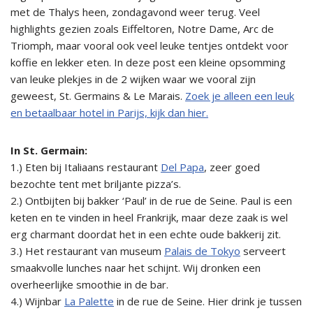
met de Thalys heen, zondagavond weer terug. Veel
highlights gezien zoals Eiffeltoren, Notre Dame, Arc de
Triomph, maar vooral ook veel leuke tentjes ontdekt voor
koffie en lekker eten. In deze post een kleine opsomming
van leuke plekjes in de 2 wijken waar we vooral zijn
geweest, St. Germains & Le Marais.
Zoek je alleen een leuk
en betaalbaar hotel in Parijs, kijk dan hier.
In St. Germain:
1.) Eten bij Italiaans restaurant
Del Papa
, zeer goed
bezochte tent met briljante pizza’s.
2.) Ontbijten bij bakker ‘Paul’ in de rue de Seine. Paul is een
keten en te vinden in heel Frankrijk, maar deze zaak is wel
erg charmant doordat het in een echte oude bakkerij zit.
3.) Het restaurant van museum
Palais de Tokyo
serveert
smaakvolle lunches naar het schijnt. Wij dronken een
overheerlijke smoothie in de bar.
4.) Wijnbar
La Palette
in de rue de Seine. Hier drink je tussen