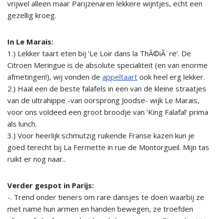
vrijwel alleen maar Parijzenaren lekkere wijntjes, echt een
gezellig kroeg.
In Le Marais:
1.) Lekker taart eten bij ‘Le Loir dans la ThÃ©iÃ¨re’. De
Citroen Meringue is de absolute specialiteit (en van enorme
afmetingen!), wij vonden de
appeltaart
ook heel erg lekker.
2.) Haal een de beste falafels in een van de kleine straatjes
van de ultrahippe -van oorsprong Joodse- wijk Le Marais,
voor ons voldeed een groot broodje van ‘King Falafal’ prima
als lunch.
3.) Voor heerlijk schmutzig ruikende Franse kazen kun je
goed terecht bij La Fermette in rue de Montorgueil. Mijn tas
ruikt er nog naar..
Verder gespot in Parijs:
-. Trend onder tieners om rare dansjes te doen waarbij ze
met name hun armen en handen bewegen, ze troefden