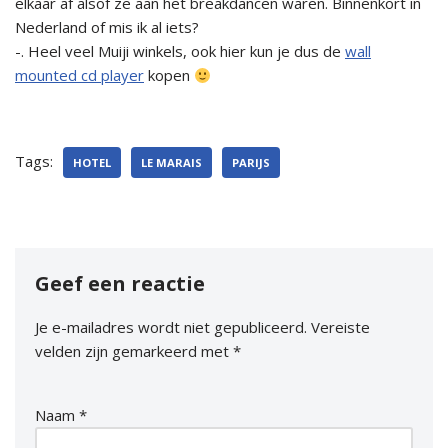
elkaar af alsof ze aan het breakdancen waren. Binnenkort in
Nederland of mis ik al iets?
-. Heel veel Muiji winkels, ook hier kun je dus de
wall
mounted cd player
kopen
Tags:
HOTEL
LE MARAIS
PARIJS
Geef een reactie
Je e-mailadres wordt niet gepubliceerd.
Vereiste
velden zijn gemarkeerd met
*
Naam
*